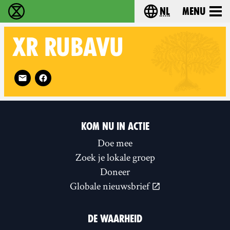
nl
Menu
Extinction Rebellion - Home
Choose your langu
XR
RUBAVU
Follow XR Rubavu on
KOM NU IN ACTIE
Doe mee
Zoek je lokale groep
Doneer
Globale nieuwsbrief
DE WAARHEID