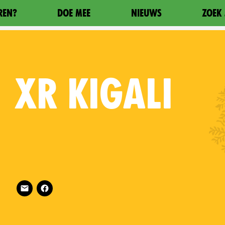
REN?
DOE MEE
NIEUWS
ZOEK 
XR
KIGALI
Follow XR Kigali on