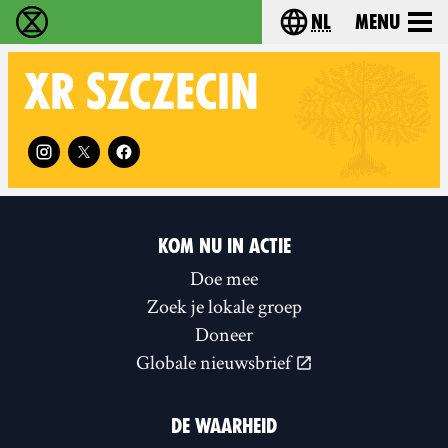
nl
Menu
Extinction Rebellion - Home
Choose your langu
XR
SZCZECIN
Follow XR Szczecin on
KOM NU IN ACTIE
Doe mee
Zoek je lokale groep
Doneer
Globale nieuwsbrief
DE WAARHEID