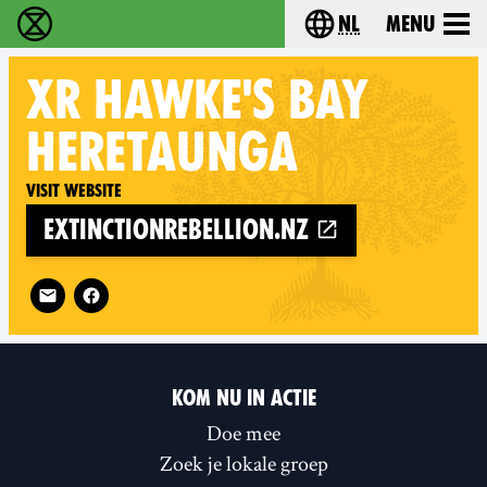
nl
Menu
Extinction Rebellion - Home
Choose your langu
XR
HAWKE'S BAY
HERETAUNGA
Visit website
extinctionrebellion.nz
Follow XR Hawke's Bay Heretaunga on
KOM NU IN ACTIE
Doe mee
Zoek je lokale groep