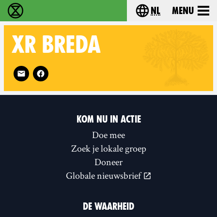
nl
Menu
Extinction Rebellion - Home
Choose your langu
XR
BREDA
Follow XR Breda on
KOM NU IN ACTIE
Doe mee
Zoek je lokale groep
Doneer
Globale nieuwsbrief
DE WAARHEID