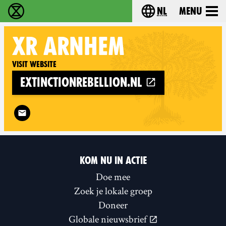
nl
Menu
Extinction Rebellion - Home
Choose your langu
XR
ARNHEM
Visit website
extinctionrebellion.nl
Follow XR Arnhem on
KOM NU IN ACTIE
Doe mee
Zoek je lokale groep
Doneer
Globale nieuwsbrief