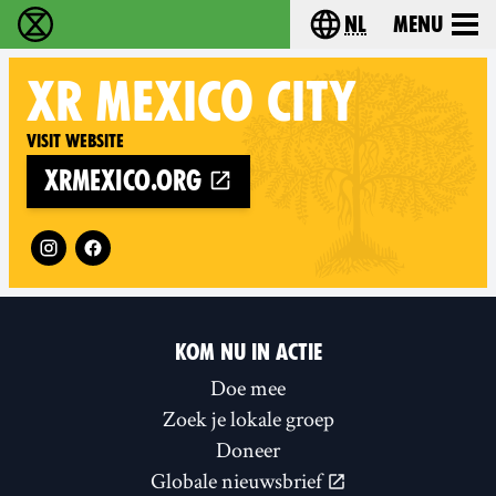
nl
Menu
Extinction Rebellion - Home
Choose your langu
XR
MEXICO CITY
Visit website
xrmexico.org
Follow XR Mexico City on
KOM NU IN ACTIE
Doe mee
Zoek je lokale groep
Doneer
Globale nieuwsbrief