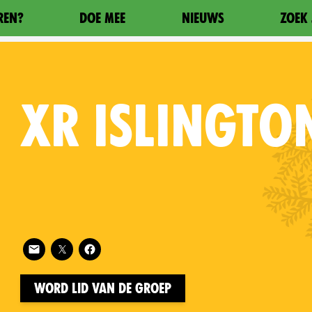
REN?
DOE MEE
NIEUWS
ZOEK 
XR
ISLINGTO
Follow XR Islington on
on
Word lid van de groep