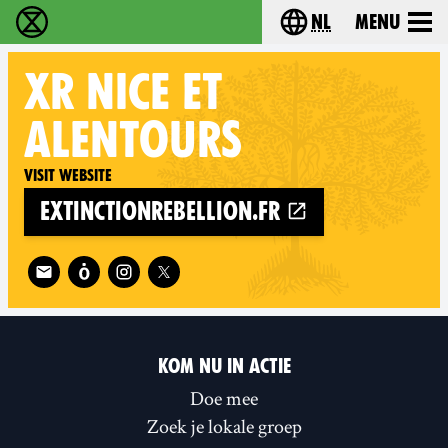
nl
Menu
Extinction Rebellion - Home
Choose your langu
XR
NICE ET
ALENTOURS
Visit website
extinctionrebellion.fr
Follow XR Nice et alentours on
KOM NU IN ACTIE
Doe mee
Zoek je lokale groep