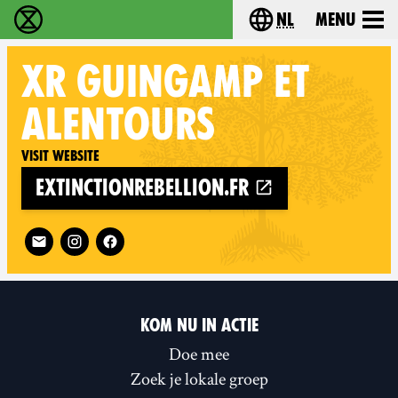
nl
Menu
Extinction Rebellion - Home
Choose your langu
XR
GUINGAMP ET
ALENTOURS
Visit website
extinctionrebellion.fr
Follow XR Guingamp et alentours on
KOM NU IN ACTIE
Doe mee
Zoek je lokale groep