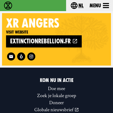
nl
Menu
Extinction Rebellion - Home
Choose your langu
XR
ANGERS
Visit website
extinctionrebellion.fr
Follow XR Angers on
KOM NU IN ACTIE
Doe mee
Zoek je lokale groep
Doneer
Globale nieuwsbrief