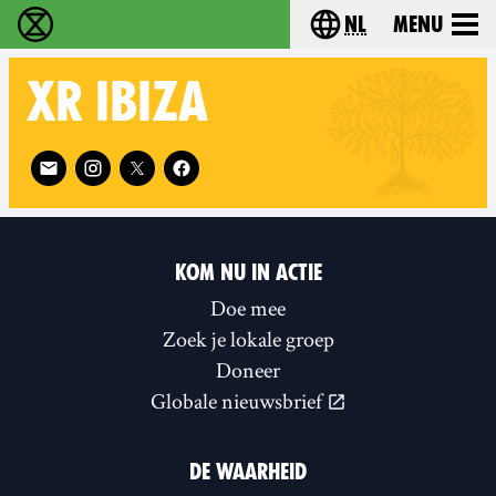
nl
Menu
Extinction Rebellion - Home
Choose your langu
XR
IBIZA
Follow XR Ibiza on
KOM NU IN ACTIE
Doe mee
Zoek je lokale groep
Doneer
Globale nieuwsbrief
DE WAARHEID