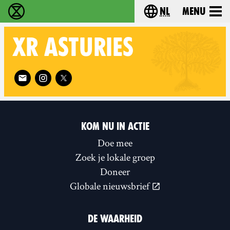
nl
Menu
Extinction Rebellion - Home
Choose your langu
XR
ASTURIES
Follow XR Asturies on
KOM NU IN ACTIE
Doe mee
Zoek je lokale groep
Doneer
Globale nieuwsbrief
DE WAARHEID