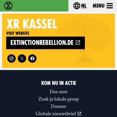
nl
Menu
Extinction Rebellion - Home
Choose your langu
XR
KASSEL
Visit website
extinctionrebellion.de
Follow XR Kassel on
KOM NU IN ACTIE
Doe mee
Zoek je lokale groep
Doneer
Globale nieuwsbrief