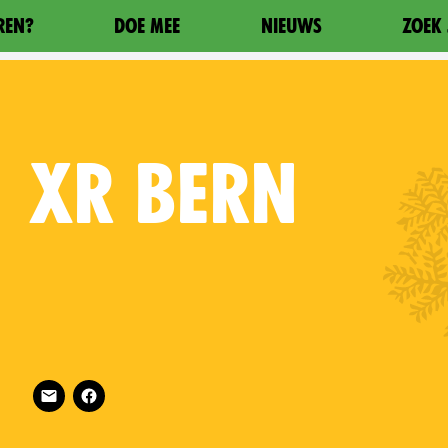
REN?
DOE MEE
NIEUWS
ZOEK 
XR
BERN
Follow XR Bern on