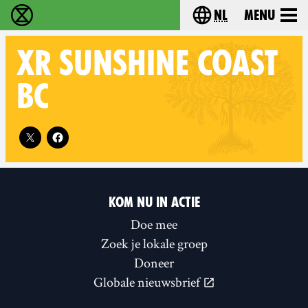
nl
Menu
Extinction Rebellion - Home
Choose your langu
XR
SUNSHINE COAST
BC
Follow XR Sunshine Coast BC on
KOM NU IN ACTIE
Doe mee
Zoek je lokale groep
Doneer
Globale nieuwsbrief