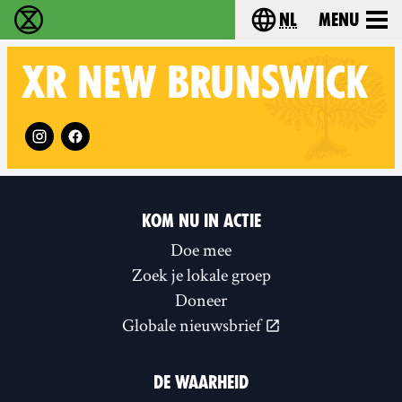
nl
Menu
Extinction Rebellion - Home
Choose your langu
XR
NEW BRUNSWICK
Follow XR New Brunswick on
KOM NU IN ACTIE
Doe mee
Zoek je lokale groep
Doneer
Globale nieuwsbrief
DE WAARHEID