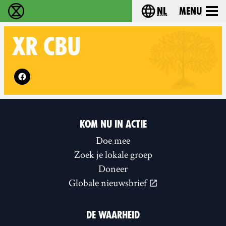
nl
Menu
Extinction Rebellion - Home
Choose your langu
XR
CBU
Follow XR CBU on
KOM NU IN ACTIE
Doe mee
Zoek je lokale groep
Doneer
Globale nieuwsbrief
DE WAARHEID