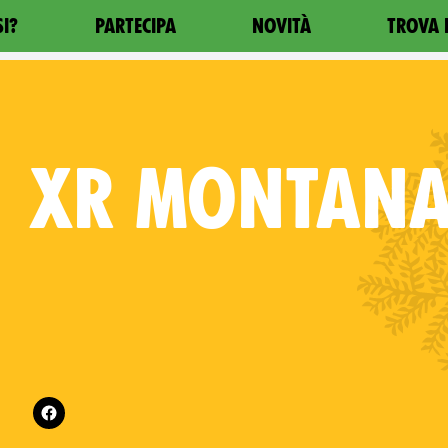
SI?
PARTECIPA
NOVITÀ
TROVA 
XR
MONTAN
es on
Follow XR Montana on