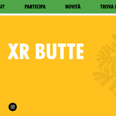
SI?
PARTECIPA
NOVITÀ
TROVA 
XR
BUTTE
es on
Follow XR Butte on