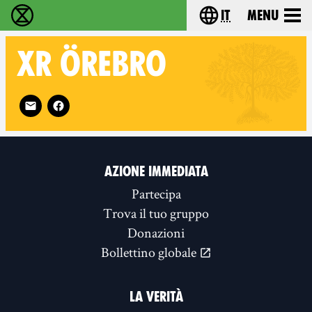
it
Menu
Extinction Rebellion - Home
Choose your lang
XR
ÖREBRO
Follow XR Örebro on
AZIONE IMMEDIATA
Partecipa
Trova il tuo gruppo
Donazioni
Bollettino globale
LA VERITÀ