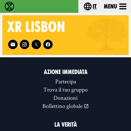
it
Menu
Extinction Rebellion - Home
Choose your lang
XR
LISBON
Follow XR Lisbon on
AZIONE IMMEDIATA
Partecipa
Trova il tuo gruppo
Donazioni
Bollettino globale
LA VERITÀ