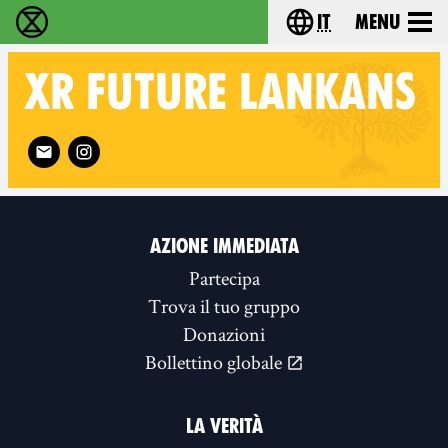
it
Menu
Extinction Rebellion - Home
Choose your lang
XR
FUTURE LANKANS
Follow XR Future Lankans on
AZIONE IMMEDIATA
Partecipa
Trova il tuo gruppo
Donazioni
Bollettino globale
LA VERITÀ