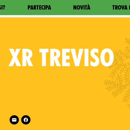
SI?
PARTECIPA
NOVITÀ
TROVA 
XR
TREVISO
Follow XR Treviso on