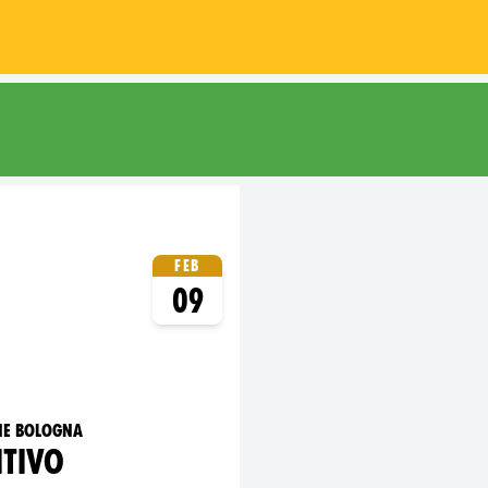
gna
Feb
09
ne bologna
ITIVO