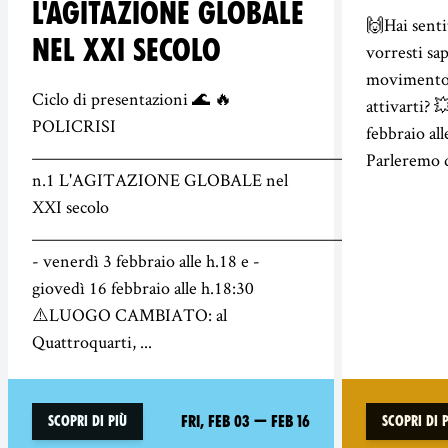
L'AGITAZIONE GLOBALE
🙌Hai senti
NEL XXI SECOLO
vorresti sa
movimento 
Ciclo di presentazioni 🌊 🔥
attivarti? 
POLICRISI
febbraio al
__________________________________________
Parleremo d
n.1 L'AGITAZIONE GLOBALE nel
XXI secolo
__________________________________________
- venerdì 3 febbraio alle h.18 e -
giovedì 16 febbraio alle h.18:30
⚠️LUOGO CAMBIATO: al
Quattroquarti, ...
Fri, Feb 03
—
Feb 16
Scopri di più
Scopri di 