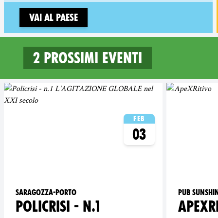
Vai al paese
2 prossimi eventi
2 upcoming events in Bolo
Feb
03
Saragozza-Porto
Pub sunshi
POLICRISI - N.1
APEXR