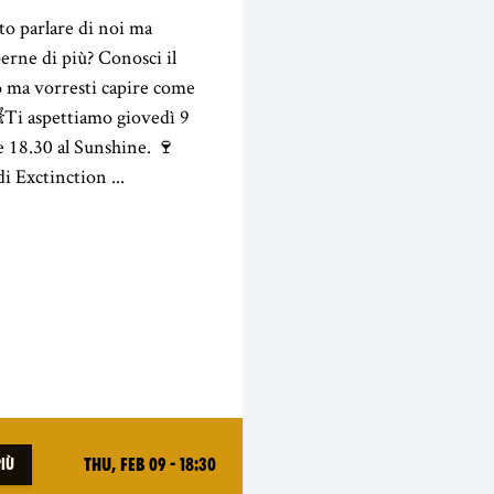
to parlare di noi ma
perne di più? Conosci il
ma vorresti capire come
💥Ti aspettiamo giovedì 9
le 18.30 al Sunshine. 🍷
i Exctinction ...
Thu, Feb 09 - 18:30
più