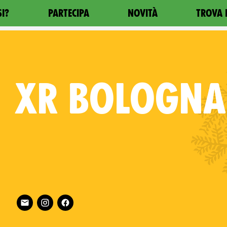
SI?
PARTECIPA
NOVITÀ
TROVA 
XR
BOLOGNA
Follow XR Bologna on