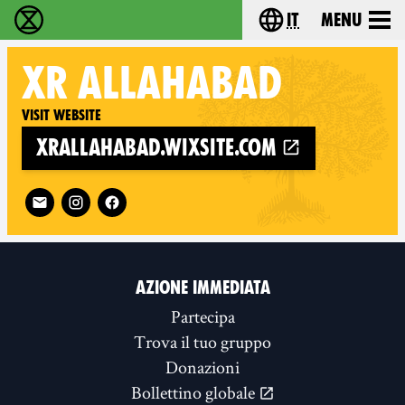
it
Menu
Extinction Rebellion - Home
Choose your lang
XR
ALLAHABAD
Visit website
xrallahabad.wixsite.com
Follow XR Allahabad on
AZIONE IMMEDIATA
Partecipa
Trova il tuo gruppo
Donazioni
Bollettino globale