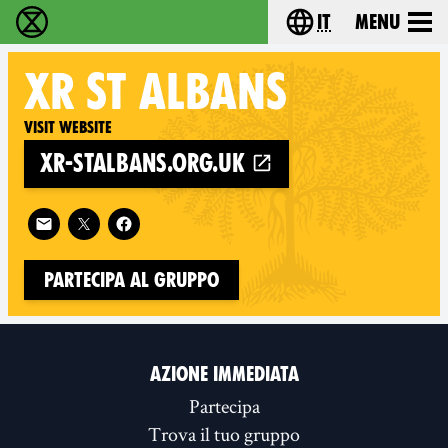
it
Menu
Extinction Rebellion - Home
Choose your lang
XR
ST ALBANS
Visit website
xr-stalbans.org.uk
Follow XR St Albans on
Partecipa al gruppo
AZIONE IMMEDIATA
Partecipa
Trova il tuo gruppo