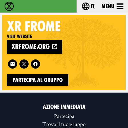
it
Menu
Extinction Rebellion - Home
Choose your lang
XR
FROME
Visit website
xrfrome.org
Follow XR Frome on
Partecipa al gruppo
AZIONE IMMEDIATA
Partecipa
Trova il tuo gruppo