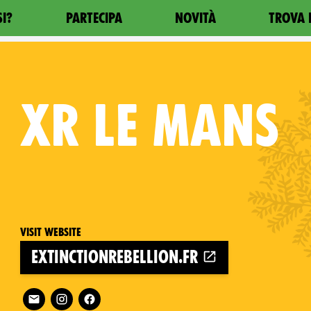
SI?
PARTECIPA
NOVITÀ
TROVA 
XR
LE MANS
Visit website
extinctionrebellion.fr
Follow XR Le Mans on