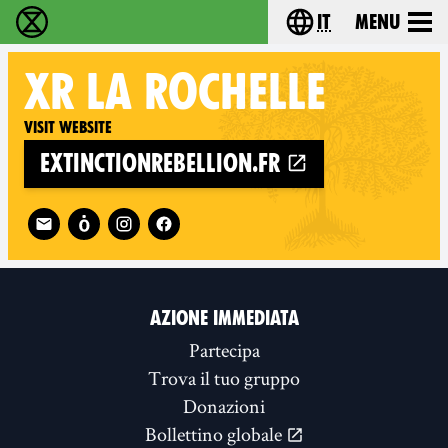
it
Menu
Extinction Rebellion - Home
Choose your lang
XR
LA ROCHELLE
Visit website
extinctionrebellion.fr
Follow XR La Rochelle on
AZIONE IMMEDIATA
Partecipa
Trova il tuo gruppo
Donazioni
Bollettino globale