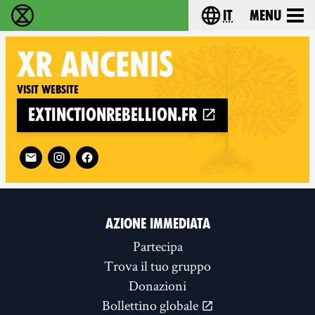
it
Menu
Extinction Rebellion - Home
Choose your lang
XR
ANCENIS
Visit website
extinctionrebellion.fr
Follow XR Ancenis on
AZIONE IMMEDIATA
Partecipa
Trova il tuo gruppo
Donazioni
Bollettino globale