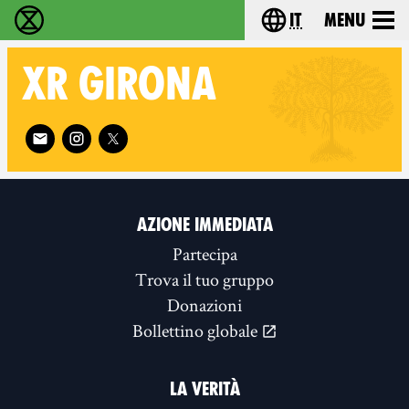
it
Menu
Extinction Rebellion - Home
Choose your lang
XR
GIRONA
Follow XR Girona on
AZIONE IMMEDIATA
Partecipa
Trova il tuo gruppo
Donazioni
Bollettino globale
LA VERITÀ