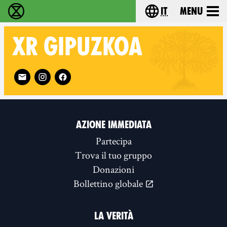
it
Menu
Extinction Rebellion - Home
Choose your lang
XR
GIPUZKOA
Follow XR Gipuzkoa on
AZIONE IMMEDIATA
Partecipa
Trova il tuo gruppo
Donazioni
Bollettino globale
LA VERITÀ