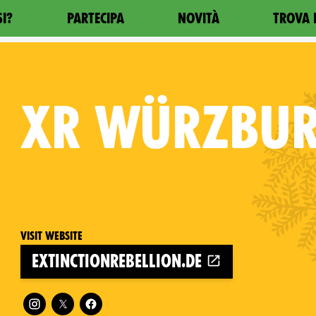
SI?
PARTECIPA
NOVITÀ
TROVA 
XR
WÜRZBU
Visit website
extinctionrebellion.de
Follow XR Würzburg on