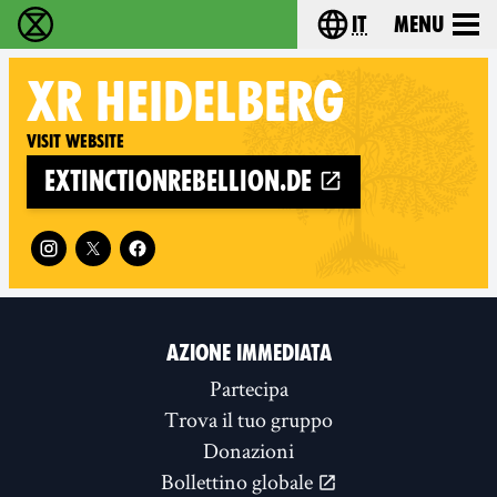
it
Menu
Extinction Rebellion - Home
Choose your lang
XR
HEIDELBERG
Visit website
extinctionrebellion.de
Follow XR Heidelberg on
AZIONE IMMEDIATA
Partecipa
Trova il tuo gruppo
Donazioni
Bollettino globale