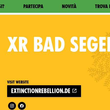
SI?
PARTECIPA
NOVITÀ
TROVA 
XR
BAD SEGE
Visit website
extinctionrebellion.de
Follow XR Bad Segeberg on