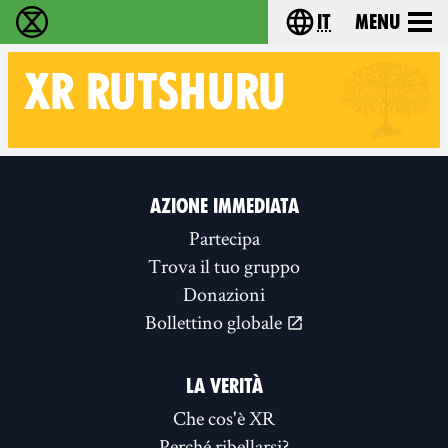
it
Menu
Extinction Rebellion - Home
Choose your lang
XR
RUTSHURU
Follow XR Rutshuru on
AZIONE IMMEDIATA
Partecipa
Trova il tuo gruppo
Donazioni
Bollettino globale
LA VERITÀ
Che cos'è XR
Perché ribellarsi?