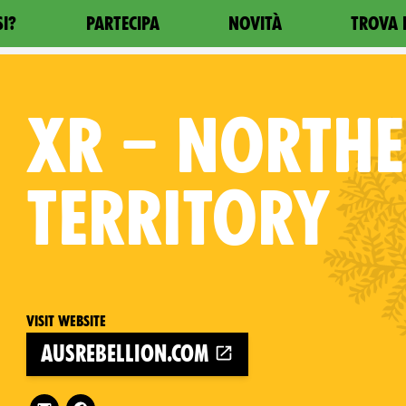
SI?
PARTECIPA
NOVITÀ
TROVA 
XR
– NORTH
TERRITORY
Visit website
ausrebellion.com
Follow XR – Northern Territory on