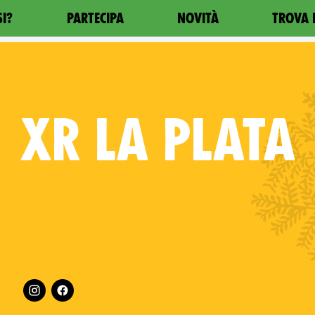
SI?
PARTECIPA
NOVITÀ
TROVA 
XR
LA PLATA
Follow XR La Plata on