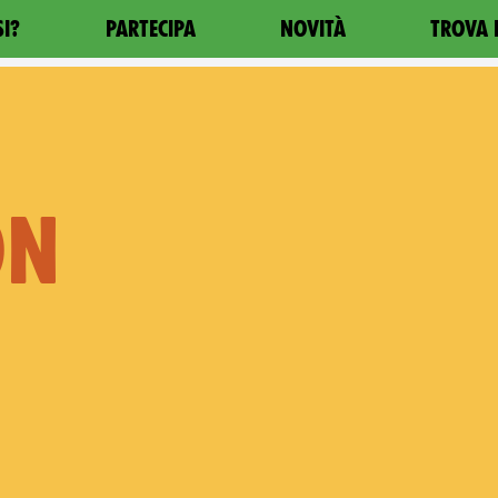
SI?
PARTECIPA
NOVITÀ
TROVA 
ON