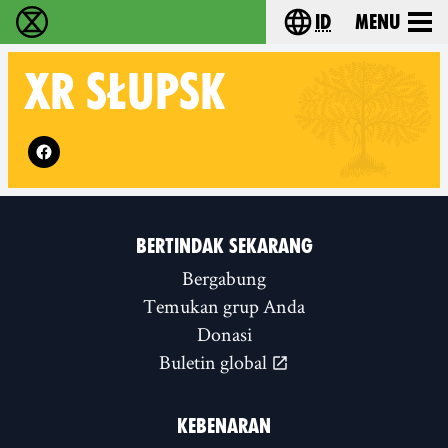
id
Menu
Extinction Rebellion (XR–Pemberontakan Melawa
Choose your lang
XR
SŁUPSK
Follow XR Słupsk on
BERTINDAK SEKARANG
Bergabung
Temukan grup Anda
Donasi
Buletin global
KEBENARAN