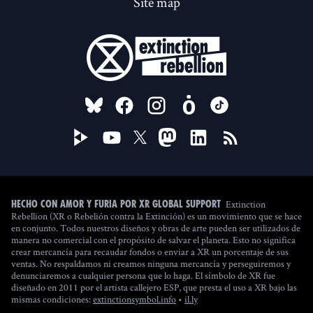
Site map
FOLLOW US ON
Extinction
Hecho con amor y furia por XR Global Support
Rebellion (XR o Rebelión contra la Extinción) es un movimiento que se hace
en conjunto. Todos nuestros diseños y obras de arte pueden ser utilizados de
manera no comercial con el propósito de salvar el planeta. Esto no significa
crear mercancía para recaudar fondos o enviar a XR un porcentaje de sus
ventas. No respaldamos ni creamos ninguna mercancía y perseguiremos y
denunciaremos a cualquier persona que lo haga. El símbolo de XR fue
diseñado en 2011 por el artista callejero ESP, que presta el uso a XR bajo las
(new window)
mismas condiciones:
extinctionsymbol.info
•
il.ly