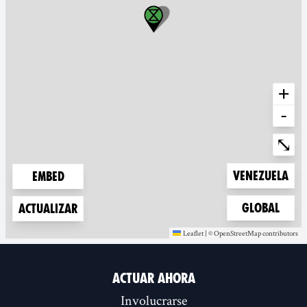
+
-
Ente
⤡
Zoom to
Venezuela
Embed
Zoom to
Global
Actualizar
Leaflet
|
©
OpenStreetMap
contributors
(new window)
(new window)
ACTUAR AHORA
Involucrarse