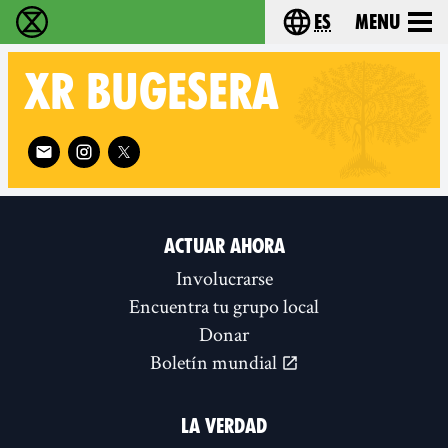
es
Menu
extinction rebellion - Home
Choose your lang
XR
BUGESERA
Follow XR Bugesera on
ACTUAR AHORA
Involucrarse
Encuentra tu grupo local
Donar
Boletín mundial
LA VERDAD