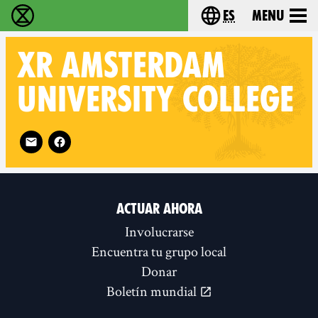
es
Menu
extinction rebellion - Home
Choose your lang
XR
AMSTERDAM
UNIVERSITY COLLEGE
Follow XR Amsterdam University College on
ACTUAR AHORA
Involucrarse
Encuentra tu grupo local
Donar
Boletín mundial