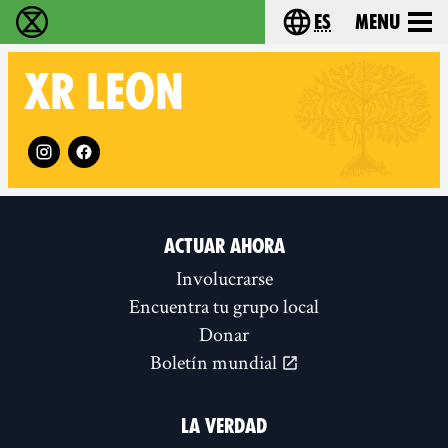
es
Menu
extinction rebellion - Home
Choose your lang
XR
LEON
Follow XR Leon on
ACTUAR AHORA
Involucrarse
Encuentra tu grupo local
Donar
Boletín mundial
LA VERDAD