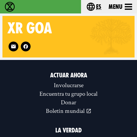
es
Menu
extinction rebellion - Home
Choose your lang
XR
GOA
Follow XR Goa on
ACTUAR AHORA
Involucrarse
Encuentra tu grupo local
Donar
Boletín mundial
LA VERDAD