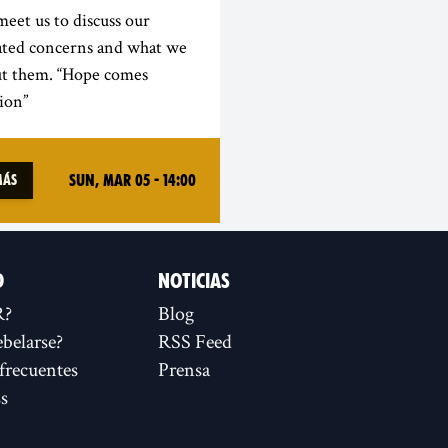
eet us to discuss our
lated concerns and what we
ut them. “Hope comes
ion”
Sun, Mar 05 - 14:00
más
D
NOTICIAS
R?
Blog
ebelarse?
RSS Feed
frecuentes
Prensa
s