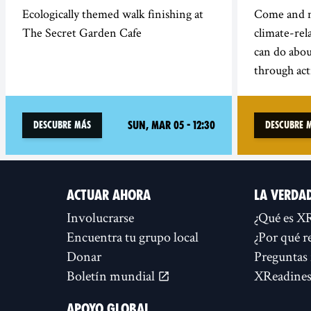
Ecologically themed walk finishing at
Come and m
The Secret Garden Cafe
climate-re
can do abo
through act
Sun, Mar 05 - 12:30
Descubre más
Descubre 
ACTUAR AHORA
LA VERDA
Involucrarse
¿Qué es X
Encuentra tu grupo local
¿Por qué r
Donar
Preguntas 
Boletín mundial
XReadines
APOYO GLOBAL