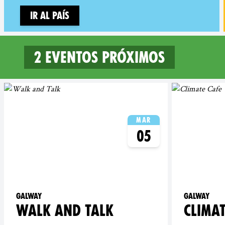
Ir al país
2 eventos próximos
2 upcoming events in Galw
Mar
05
Galway
Galway
WALK AND TALK
CLIMAT