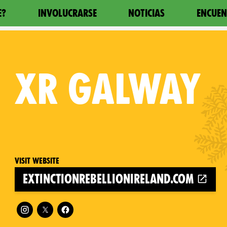
E?
INVOLUCRARSE
NOTICIAS
ENCUEN
XR
GALWAY
Visit website
extinctionrebellionireland.com
Follow XR Galway on