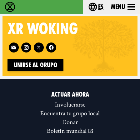
es
Menu
extinction rebellion - Home
Choose your lang
XR
WOKING
Follow XR Woking on
Unirse al grupo
ACTUAR AHORA
Involucrarse
Encuentra tu grupo local
Donar
Boletín mundial