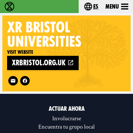
es
Menu
extinction rebellion - Home
Choose your lang
XR
BRISTOL
UNIVERSITIES
Visit website
xrbristol.org.uk
Follow XR Bristol Universities on
ACTUAR AHORA
Involucrarse
Encuentra tu grupo local